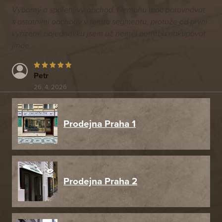
Výborný a spolehlivý obchod. Nemohu moc porovnávat
s ostatními obchody v tomto segmentu, protože od první
vyřízené objednávku jsem už neměl potřebu nakupovat
jinde.
Petr
26. 4. 2026
Prodejna Praha 1
Prodejna Praha 2